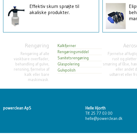
Effektiv skum sprøjte til
Eli
akaliske produkter.
beh
man
Rengøring
Aeros
Kalkfjerner
Rengøringsmiddel
Rengøring af alle
Fjernelse af fugt
Sanitetsrengøring
vaskbare overflader,
rust og pletter
behandling af gulve,
Glaspolering
smøring af låse, hæ
rensning, fjernelse af
eller andet 
Gulvpolish
kalk eller bare
udtørret eller f
maskinvask.
powerclean ApS
Helle Hjorth
Tlf. 25 77 03 00
helle@powerclean.dk