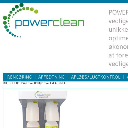
POWERC
vedlig
unikke
optime
økono
at for
vedlig
RENGØRING
AFFEDTNING
AFLØBS/LUGTKONTROL
|
|
|
DU ER HER:
Home
Udstyr
EYEAID REFIL