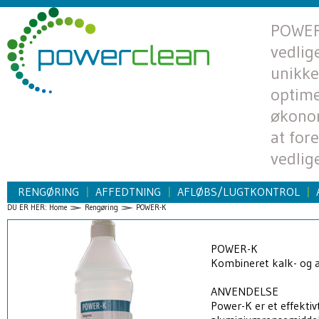
POWERC
vedlig
unikke
optime
økono
at for
vedlig
RENGØRING
AFFEDTNING
AFLØBS/LUGTKONTROL
|
|
|
DU ER HER:
Home
Rengøring
POWER-K
POWER-K
Kombineret kalk- og 
ANVENDELSE
Power-K er et effektiv