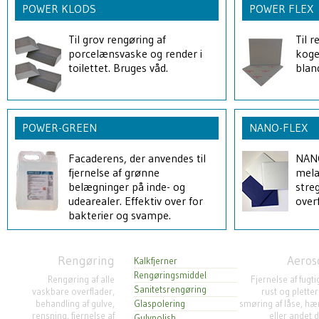
POWER KLODS
POWER FLEX
Til grov rengøring af
Til 
porcelænsvaske og render i
koge
toilettet. Bruges våd.
blan
POWER-GREEN
NANO-FLEX
Facaderens, der anvendes til
NANO
fjernelse af grønne
mela
belægninger på inde- og
stre
udearealer. Effektiv over for
overf
bakterier og svampe.
Rengøring
Aeros
Kalkfjerner
Rengøringsmiddel
Rengøring af alle
Fjernelse af fugt
Sanitetsrengøring
vaskbare overflader,
rust og pletter
behandling af gulve,
Glaspolering
smøring af låse, hæ
rensning, fjernelse af
eller andet 
Gulvpolish