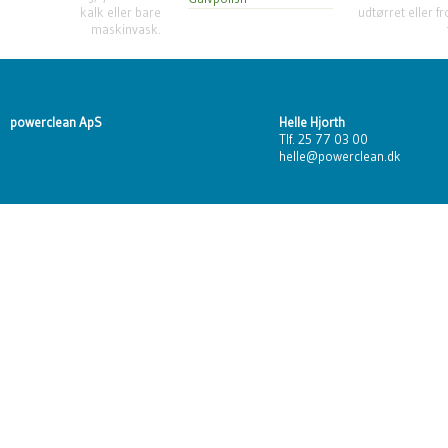
kalk eller bare
udtørret eller f
maskinvask.
powerclean ApS
Helle Hjorth
Tlf. 25 77 03 00
helle@powerclean.dk