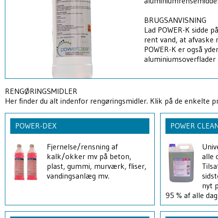
aluminiumrensemiddel
BRUGSANVISNING
Lad POWER-K sidde på 
rent vand, at afvaske 
POWER-K er også yderst
aluminiumsoverflader 
RENGØRINGSMIDLER
Her finder du alt indenfor rengøringsmidler. Klik på de enkelte 
POWER-DEX
POWER CLEA
Fjernelse/rensning af
Univ
kalk/okker mv på beton,
alle 
plast, gummi, murværk, fliser,
Tils
vandingsanlæg mv.
sids
nyt p
95 % af alle da