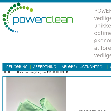
POWERC
vedlig
unikke
optime
økono
at for
vedlig
RENGØRING
AFFEDTNING
AFLØBS/LUGTKONTROL
|
|
|
DU ER HER:
Home
Rengøring
MICROFIBERKLUD