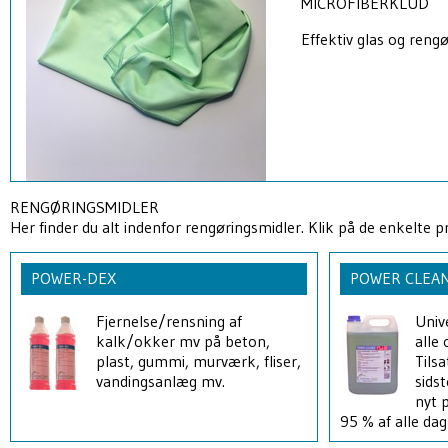
MICROFIBERKLUD
Effektiv glas og rengø
RENGØRINGSMIDLER
Her finder du alt indenfor rengøringsmidler. Klik på de enkelte 
POWER-DEX
POWER CLEA
Fjernelse/rensning af
Univ
kalk/okker mv på beton,
alle 
plast, gummi, murværk, fliser,
Tils
vandingsanlæg mv.
sids
nyt p
95 % af alle da