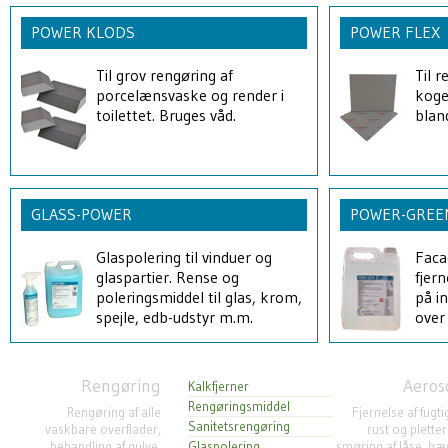
POWER KLODS
POWER FLEX
Til grov rengøring af
Til 
porcelænsvaske og render i
koge
toilettet. Bruges våd.
blan
GLASS-POWER
POWER-GREE
Glaspolering til vinduer og
Faca
glaspartier. Rense og
fjer
poleringsmiddel til glas, krom,
på in
spejle, edb-udstyr m.m.
over
Rengøring
Aeros
Kalkfjerner
Rengøringsmiddel
Rengøring af alle
Fjernelse af fugt
Sanitetsrengøring
vaskbare overflader,
rust og pletter
behandling af gulve,
Glaspolering
smøring af låse, hæ