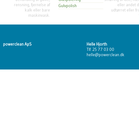
rensning, fjernelse af
eller andet 
Gulvpolish
kalk eller bare
udtørret eller f
maskinvask.
powerclean ApS
Helle Hjorth
Tlf. 25 77 03 00
helle@powerclean.dk