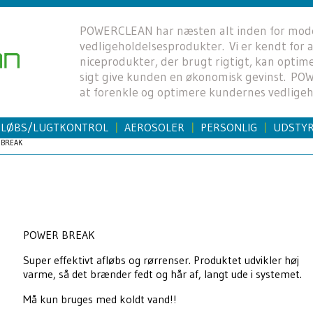
POWERCLEAN har næsten alt inden for mod
vedligeholdelsesprodukter. Vi er kendt for
niceprodukter, der brugt rigtigt, kan opti
sigt give kunden en økonomisk gevinst. P
at forenkle og optimere kundernes vedligeh
FLØBS/LUGTKONTROL
AEROSOLER
PERSONLIG
UDSTY
|
|
|
 BREAK
POWER BREAK
Super effektivt afløbs og rørrenser. Produktet udvikler høj
varme, så det brænder fedt og hår af, langt ude i systemet.
Må kun bruges med koldt vand!!