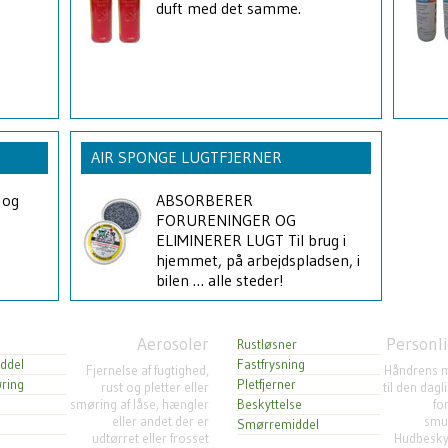
duft med det samme.
AIR SPONGE LUGTFJERNER
 og
ABSORBERER
FORURENINGER OG
ELIMINERER LUGT Til brug i
hjemmet, på arbejdspladsen, i
bilen … alle steder!
Aerosoler
Personli
Rustløsner
ddel
Fastfrysning
Fjernelse af fugtighed,
Håndrens m
ring
Pletfjerner
rust og pletter eller
til den dag
smøring af låse, hængler
Beskyttelse
fo
eller andet der er
smud
Smørremiddel
udtørret eller frosset
Hudbesky