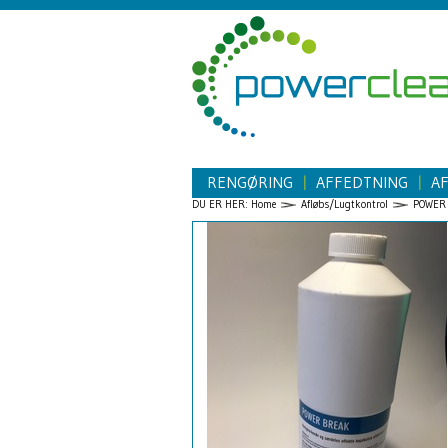
RENGØRING
AFFEDTNING
A
|
|
DU ER HER:
Home
Afløbs/Lugtkontrol
POWER