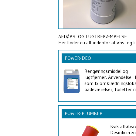
AFLØBS- OG LUGTBEKÆMPELSE
Her finder du alt indenfor afløbs- og
POWER-DEO
Rengøringsmiddel og
lugtfjerner. Anvendelse i 
som fx omklædningsloka
badeværelser, toiletter 
POWER-PLUMBER
Kvik afløbsr
Desinficeren