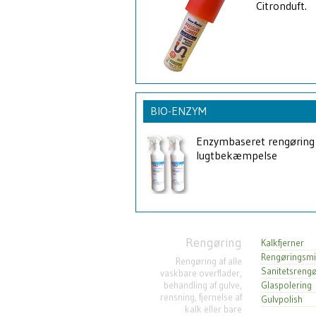
Citronduft.
BIO-ENZYM
Enzymbaseret rengøring
lugtbekæmpelse
Rengøring
Kalkfjerner
Rengøringsmi
Rengøring af alle
Sanitetsrengø
vaskbare overflader,
behandling af gulve,
Glaspolering
rensning, fjernelse af
Gulvpolish
kalk eller bare