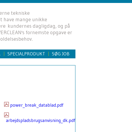
erne tekniske
 at have mange unikke
mere kundernes dagligdag, og på
OWERCLEAN's fornemste opgave er
oldelsesbehov.
R
SPECIALPRODUKT
SØG JOB
|
|
power_break_datablad.pdf
arbejdspladsbrugsanvisning_dk.pdf