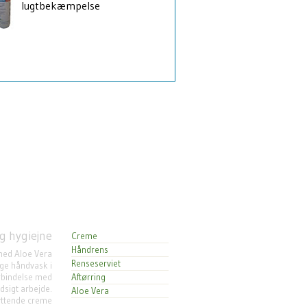
lugtbekæmpelse
g hygiejne
Creme
Håndrens
ed Aloe Vera
Renseserviet
lige håndvask i
rbindelse med
Aftørring
sigt arbejde.
Aloe Vera
ttende creme