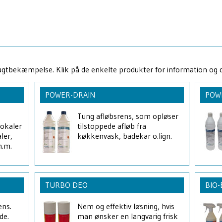
 lugtbekæmpelse. Klik på de enkelte produkter for information og 
POWER-DRAIN
POW
Tung afløbsrens, som opløser
lokaler
tilstoppede afløb fra
ler,
køkkenvask, badekar o.lign.
m.m.
TURBO DEO
BIO
ens.
Nem og effektiv løsning, hvis
de.
man ønsker en langvarig frisk