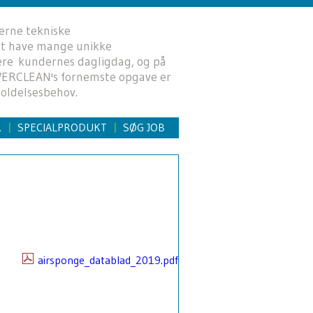
erne tekniske
 at have mange unikke
mere kundernes dagligdag, og på
OWERCLEAN's fornemste opgave er
oldelsesbehov.
R
SPECIALPRODUKT
SØG JOB
|
|
airsponge_datablad_2019.pdf