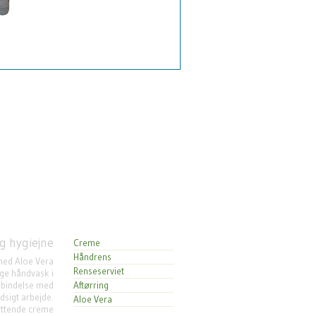
g hygiejne
Creme
Håndrens
ed Aloe Vera
Renseserviet
lige håndvask i
rbindelse med
Aftørring
sigt arbejde.
Aloe Vera
ttende creme