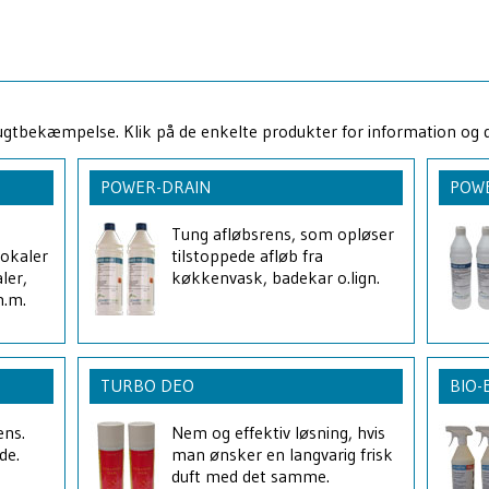
 lugtbekæmpelse. Klik på de enkelte produkter for information og 
POWER-DRAIN
POW
Tung afløbsrens, som opløser
lokaler
tilstoppede afløb fra
ler,
køkkenvask, badekar o.lign.
m.m.
TURBO DEO
BIO-
ens.
Nem og effektiv løsning, hvis
de.
man ønsker en langvarig frisk
duft med det samme.