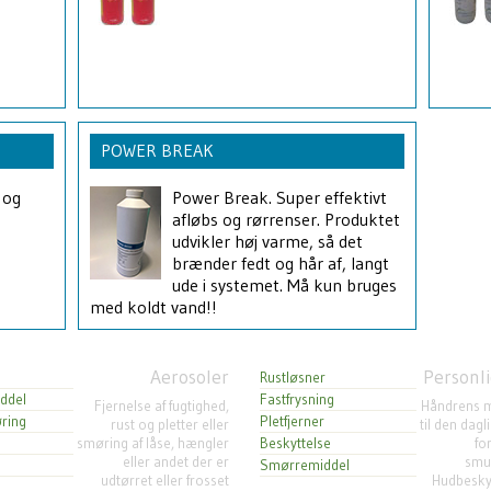
POWER BREAK
 og
Power Break. Super effektivt
afløbs og rørrenser. Produktet
udvikler høj varme, så det
brænder fedt og hår af, langt
ude i systemet. Må kun bruges
med koldt vand!!
Aerosoler
Personli
Rustløsner
ddel
Fastfrysning
Fjernelse af fugtighed,
Håndrens m
ring
Pletfjerner
rust og pletter eller
til den dag
smøring af låse, hængler
Beskyttelse
fo
eller andet der er
smud
Smørremiddel
udtørret eller frosset
Hudbesky