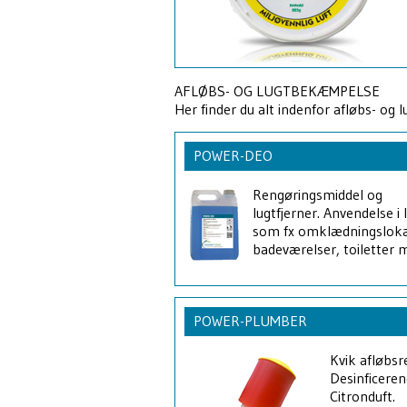
AFLØBS- OG LUGTBEKÆMPELSE
Her finder du alt indenfor afløbs- og
POWER-DEO
Rengøringsmiddel og
lugtfjerner. Anvendelse i 
som fx omklædningsloka
badeværelser, toiletter 
POWER-PLUMBER
Kvik afløbsr
Desinficeren
Citronduft.