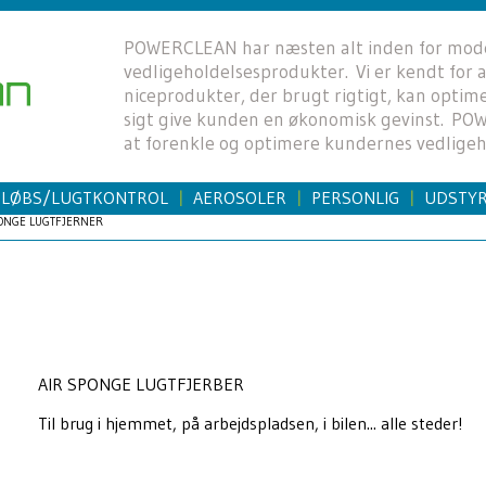
POWERCLEAN har næsten alt inden for mod
vedligeholdelsesprodukter. Vi er kendt for
niceprodukter, der brugt rigtigt, kan opti
sigt give kunden en økonomisk gevinst. P
at forenkle og optimere kundernes vedligeh
FLØBS/LUGTKONTROL
AEROSOLER
PERSONLIG
UDSTY
|
|
|
ONGE LUGTFJERNER
AIR SPONGE LUGTFJERBER
Til brug i hjemmet, på arbejdspladsen, i bilen... alle steder!