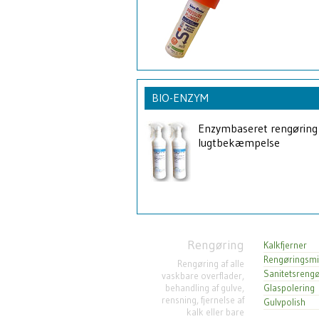
BIO-ENZYM
Enzymbaseret rengøring
lugtbekæmpelse
Rengøring
Kalkfjerner
Rengøringsmi
Rengøring af alle
Sanitetsrengø
vaskbare overflader,
behandling af gulve,
Glaspolering
rensning, fjernelse af
Gulvpolish
kalk eller bare