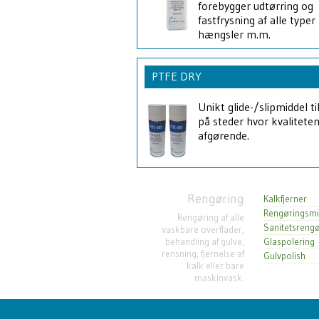
forebygger udtørring og
fastfrysning af alle typer 
hængsler m.m.
PTFE DRY
Unikt glide-/slipmiddel ti
på steder hvor kvaliteten
afgørende.
Rengøring
Kalkfjerner
Rengøringsmi
Rengøring af alle
Sanitetsrengø
vaskbare overflader,
behandling af gulve,
Glaspolering
rensning, fjernelse af
Gulvpolish
kalk eller bare
maskinvask.