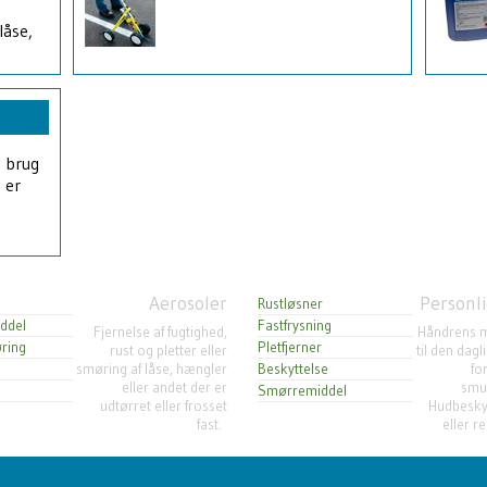
låse,
l brug
 er
Aerosoler
Personli
Rustløsner
ddel
Fastfrysning
Fjernelse af fugtighed,
Håndrens m
ring
Pletfjerner
rust og pletter eller
til den dag
smøring af låse, hængler
Beskyttelse
fo
eller andet der er
smud
Smørremiddel
udtørret eller frosset
Hudbesky
fast.
eller r