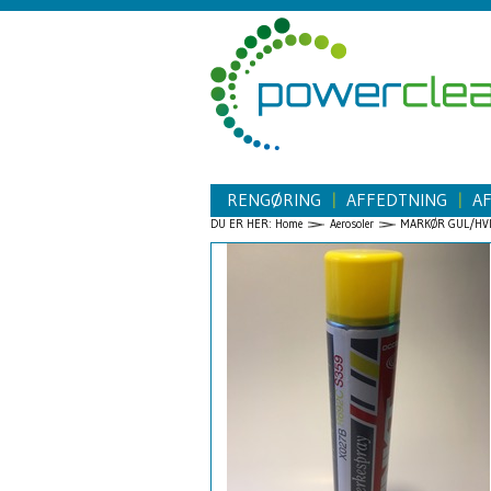
RENGØRING
AFFEDTNING
A
|
|
DU ER HER:
Home
Aerosoler
MARKØR GUL/HV