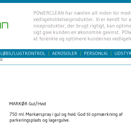
POWERCLEAN har næsten alt inden for mod
vedligeholdelsesprodukter. Vi er kendt for
niceprodukter, der brugt rigtigt, kan opti
sigt give kunden en økonomisk gevinst. P
at forenkle og optimere kundernes vedligeh
FLØBS/LUGTKONTROL
AEROSOLER
PERSONLIG
UDSTY
|
|
|
ID
MARKØR Gul/Hvid
750 ml. Markørspray i gul og hvid. God til opmærkning af
parkeringsplads og lagergulve.