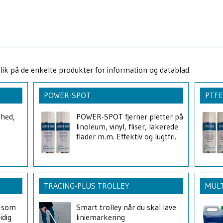
Klik på de enkelte produkter for information og datablad.
POWER-SPOT
PTFE
ghed,
POWER-SPOT fjerner pletter på
linoleum, vinyl, fliser, lakerede
flader m.m. Effektiv og lugtfri.
TRACING-PLUS TROLLEY
MULT
 som
Smart trolley når du skal lave
idig
liniemarkering