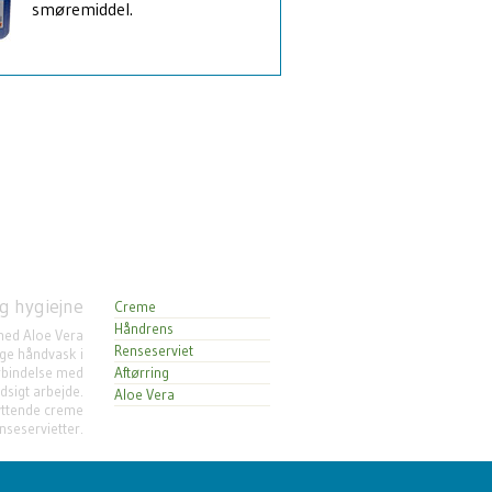
smøremiddel.
g hygiejne
Creme
Håndrens
ed Aloe Vera
Renseserviet
lige håndvask i
rbindelse med
Aftørring
sigt arbejde.
Aloe Vera
ttende creme
enseservietter.