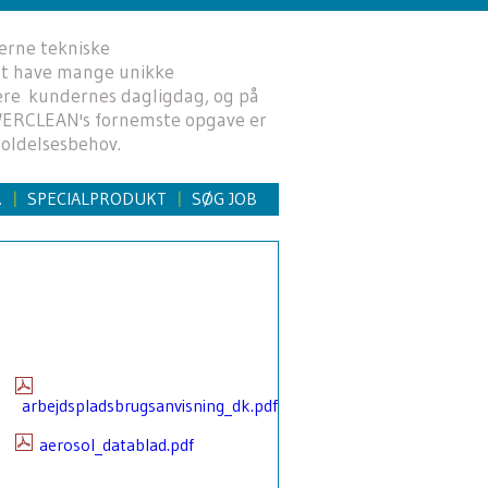
erne tekniske
 at have mange unikke
mere kundernes dagligdag, og på
OWERCLEAN's fornemste opgave er
oldelsesbehov.
R
SPECIALPRODUKT
SØG JOB
|
|
arbejdspladsbrugsanvisning_dk.pdf
aerosol_datablad.pdf